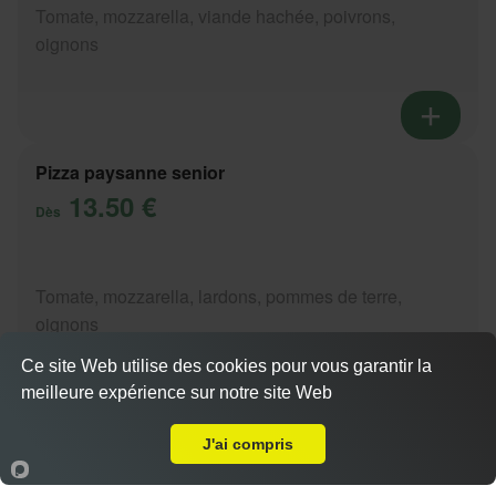
Tomate, mozzarella, viande hachée, poivrons,
oignons
Pizza paysanne senior
13.50 €
Dès
Tomate, mozzarella, lardons, pommes de terre,
oignons
Ce site Web utilise des cookies pour vous garantir la
meilleure expérience sur notre site Web
Livraison sur Meythet
Actuellement fermé
J'ai compris
Pizza setifienne senior
13.50 €
Accueil
Panier
Compte
Dès