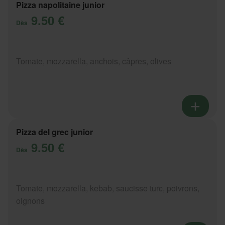
Pizza napolitaine junior
9.50 €
Dès
Tomate, mozzarella, anchois, câpres, olives
Pizza del grec junior
9.50 €
Dès
Tomate, mozzarella, kebab, saucisse turc, poivrons,
oignons