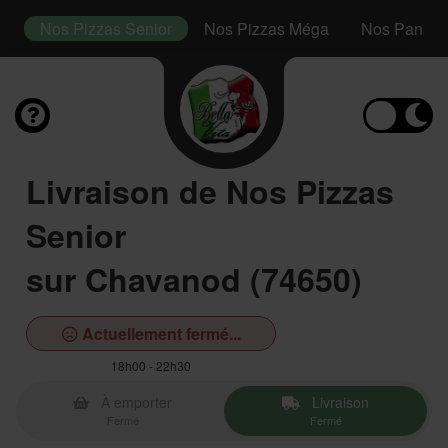
or
Nos Pizzas Senior
Nos Pizzas Méga
Nos Paninis
Livraison de Nos Pizzas
Senior
sur Chavanod (74650)
Actuellement fermé...
18h00 - 22h30
À emporter
Livraison
Fermé
Fermé