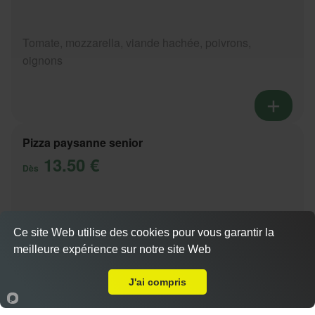
Tomate, mozzarella, viande hachée, poivrons,
oignons
Pizza paysanne senior
13.50 €
Dès
Tomate, mozzarella, lardons, pommes de terre,
Ce site Web utilise des cookies pour vous garantir la
oignons
meilleure expérience sur notre site Web
Livraison sur Chavanod
Actuellement fermé
J'ai compris
Accueil
Panier
Compte