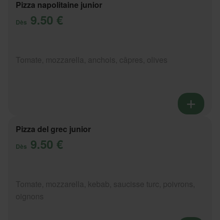
Pizza napolitaine junior
9.50 €
Dès
Tomate, mozzarella, anchois, câpres, olives
Pizza del grec junior
9.50 €
Dès
Tomate, mozzarella, kebab, saucisse turc, poivrons,
oignons