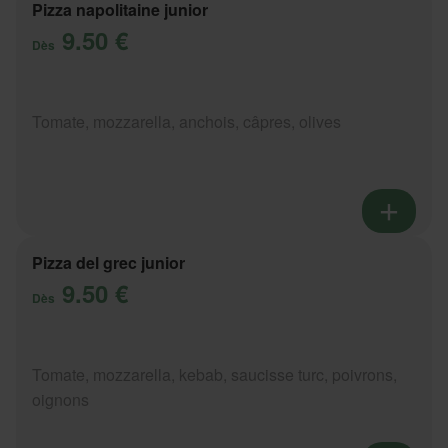
Pizza napolitaine junior
9.50 €
Dès
Tomate, mozzarella, anchois, câpres, olives
Pizza del grec junior
9.50 €
Dès
Tomate, mozzarella, kebab, saucisse turc, poivrons,
oignons