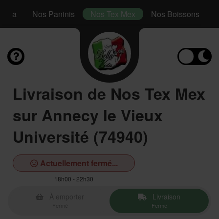
 Méga
Nos Paninis
Nos Tex Mex
Nos Boissons
Livraison de Nos Tex Mex
sur Annecy le Vieux
Université (74940)
Actuellement fermé...
18h00 - 22h30
À emporter
Livraison
Fermé
Fermé