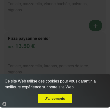
Tomate, mozzarella, viande hachée, poivrons,
oignons
Pizza paysanne senior
13.50 €
Dès
Tomate, mozzarella, lardons, pommes de terre,
oignons
Ce site Web utilise des cookies pour vous garantir la
meilleure expérience sur notre site Web
Livraison sur Annecy le Vieux Université
Actuellement fermé
J'ai compris
Pizza setifienne senior
13.50 €
Accueil
Panier
Compte
Dès