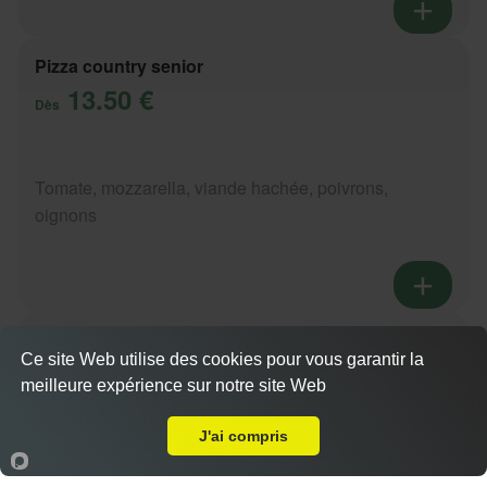
Pizza country senior
13.50 €
Dès
Tomate, mozzarella, viande hachée, poivrons,
oignons
Pizza paysanne senior
Ce site Web utilise des cookies pour vous garantir la
13.50 €
Dès
meilleure expérience sur notre site Web
A Emporter sur Saint Jorioz
Actuellement fermé
J'ai compris
Tomate, mozzarella, lardons, pommes de terre,
Accueil
Panier
Compte