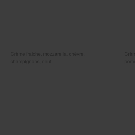
Crème fraîche, mozzarella, chèvre,
Crèm
champignons, oeuf
pomm