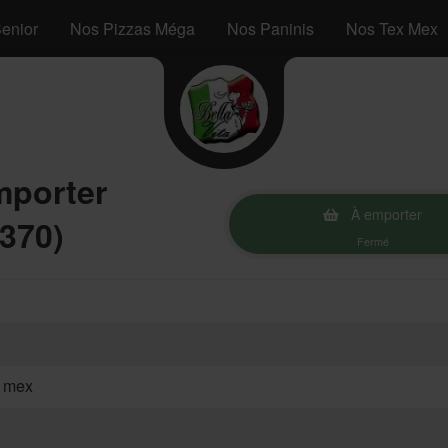
enior
Nos Pizzas Méga
Nos Paninis
Nos Tex Mex
mporter
À emporter
370)
Fermé
ex mex