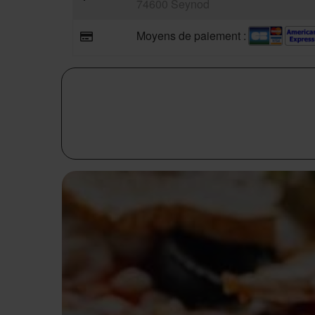
74600 Seynod
Moyens de paiement :