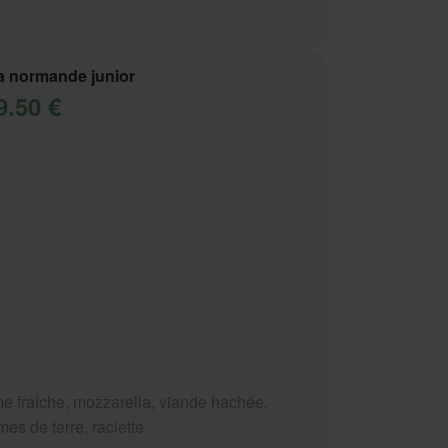
a normande junior
9.50 €
e fraîche, mozzarella, viande hachée,
es de terre, raclette