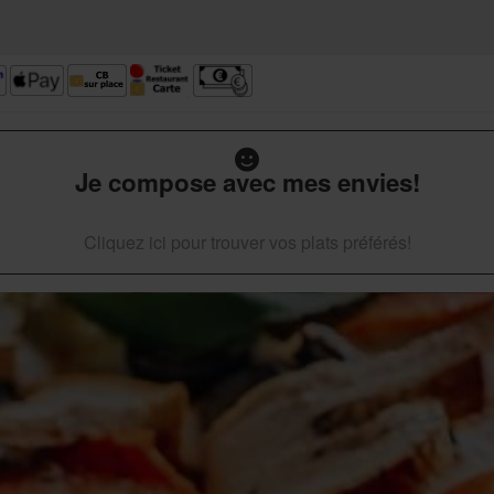
Je compose avec mes envies!
Cliquez ici pour trouver vos plats préférés!