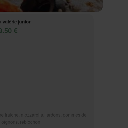
a valérie junior
9.50 €
e fraîche, mozzarella, lardons, pommes de
e, oignons, reblochon