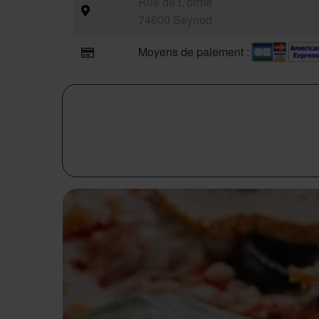
Rue de L'orme
74600 Seynod
Moyens de paiement :