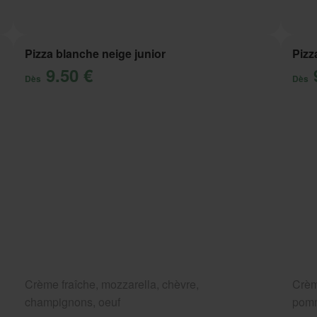
Pizza blanche neige junior
Pizz
9.50 €
Dès
Dès
Crème fraîche, mozzarella, chèvre,
Crèm
champignons, oeuf
pomm