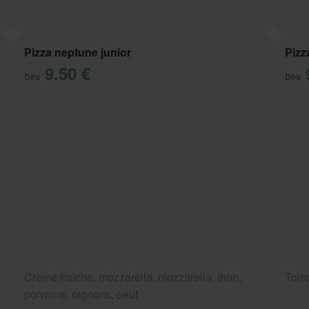
Pizza neptune junior
Pizz
9.50 €
Dès
Dès
Crème fraîche, mozzarella, mozzarella, thon,
Toma
poivrons, oignons, oeuf