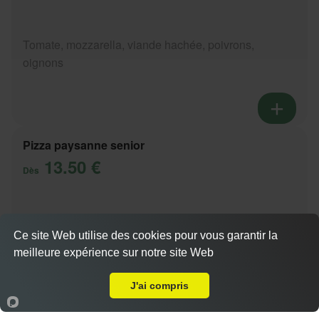
Tomate, mozzarella, viande hachée, poivrons,
oignons
Pizza paysanne senior
13.50 €
Dès
Tomate, mozzarella, lardons, pommes de terre,
Ce site Web utilise des cookies pour vous garantir la
oignons
meilleure expérience sur notre site Web
Livraison sur Annecy le Vieux le Bulloz
Actuellement fermé
J'ai compris
Accueil
Panier
Compte